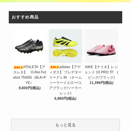
おすすめ商品
adidas【アデ
ATHLETA【ア
NIKE【ナイキ】レジ
ィダス】 プレデター
スレタ】 O-Rei Fut
ェンド 10 PRO TF (
リーグ L IN （チーム
ebol TN006（BLK×F
ピンク/ブラック)
ソーラーイエロー/コ
YE）
11,396円(税込)
アブラック/ソーラー
9,800円(税込)
レッド)
6,980円(税込)
もっと見る