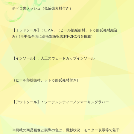
※ベロ裏メッシュ（低反発素材付き）
【ミッドソール】：E.V.A．（ヒール部緩衝材、トゥ部反発材組込
み)（※中低全面に高衝撃吸収素材PORONを搭載）
【インソール】：人工スウェードカップインソール
（ヒール部緩衝材、ットゥ部反発材付き）
【アウトソール】：ツーデンシティーノンマーキングラバー
※掲載の商品画像と実際の色は、撮影状況、モニター表示等で若干