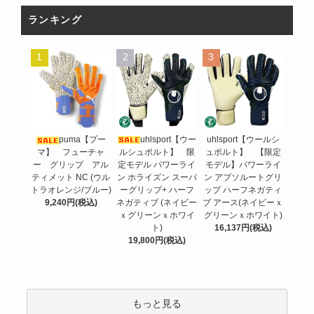
ランキング
1
2
3
uhlsport【ウー
puma【プー
uhlsport【ウールシ
ルシュポルト】 限
マ】 フューチャ
ュポルト】 【限定
定モデル パワーライ
ー グリップ アル
モデル】パワーライ
ン ホライズン スーパ
ティメット NC (ウル
ン アブソルートグリ
ーグリップ+ ハーフ
トラオレンジ/ブルー)
ップ ハーフネガティ
ネガティブ (ネイビー
9,240円(税込)
ブ アース(ネイビーｘ
ｘグリーンｘホワイ
グリーンｘホワイト)
ト)
16,137円(税込)
19,800円(税込)
もっと見る