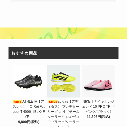
おすすめ商品
adidas【アデ
ATHLETA【ア
NIKE【ナイキ】レジ
ィダス】 プレデター
スレタ】 O-Rei Fut
ェンド 10 PRO TF (
リーグ L IN （チーム
ebol TN006（BLK×F
ピンク/ブラック)
ソーラーイエロー/コ
YE）
11,396円(税込)
アブラック/ソーラー
9,800円(税込)
レッド)