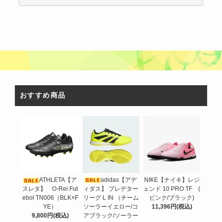
おすすめ商品
adidas【アデ
ATHLETA【ア
NIKE【ナイキ】レジ
ィダス】 プレデター
スレタ】 O-Rei Fut
ェンド 10 PRO TF (
リーグ L IN （チーム
ebol TN006（BLK×F
ピンク/ブラック)
ソーラーイエロー/コ
YE）
11,396円(税込)
アブラック/ソーラー
9,800円(税込)