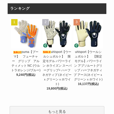
ランキング
1
2
3
uhlsport【ウー
puma【プー
uhlsport【ウールシ
ルシュポルト】 限
マ】 フューチャ
ュポルト】 【限定
定モデル パワーライ
ー グリップ アル
モデル】パワーライ
ン ホライズン スーパ
ティメット NC (ウル
ン アブソルートグリ
ーグリップ+ ハーフ
トラオレンジ/ブルー)
ップ ハーフネガティ
ネガティブ (ネイビー
9,240円(税込)
ブ アース(ネイビーｘ
ｘグリーンｘホワイ
グリーンｘホワイト)
ト)
16,137円(税込)
19,800円(税込)
もっと見る