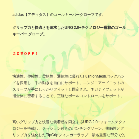
adidas【アディダス】のゴールキーパーグローブです。
グリップ力と快適さを追求したURG 2.0+テクノロジー搭載のゴール
キーパー グローブ。
２０％ＯＦＦ！
快適性、伸縮性、柔軟性、通気性に優れたFushionMeshバックハン
ドを採用し、手の動きを自由にサポート。エンジニアードニットの
スリーブが手にしっかりフィットし固定され、ネガティブカットが
指全体に密着することで、正確なボールコントロールをサポート。
高いグリップ力と快適な装着感を両立するURG 2.0+フォームテクノ
ロジーを搭載し、クッション付きのパンチングゾーン、接触性とグ
リップ力を強化したTipGripフィンガーラップ、最も重要な部分で的