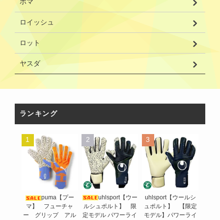
ホマ
ロイッシュ
ロット
ヤスダ
ランキング
1
2
3
uhlsport【ウー
puma【プー
uhlsport【ウールシ
ルシュポルト】 限
マ】 フューチャ
ュポルト】 【限定
定モデル パワーライ
ー グリップ アル
モデル】パワーライ