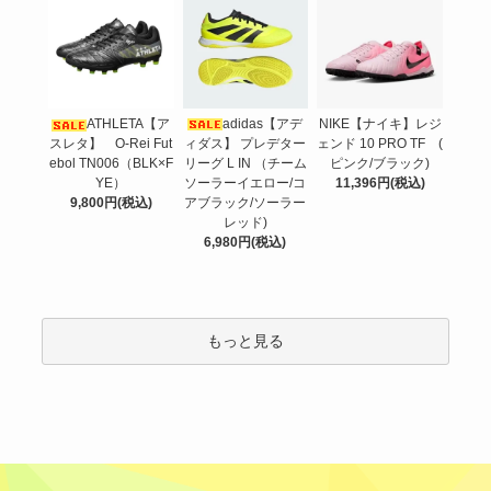
adidas【アデ
ATHLETA【ア
NIKE【ナイキ】レジ
ィダス】 プレデター
スレタ】 O-Rei Fut
ェンド 10 PRO TF (
リーグ L IN （チーム
ebol TN006（BLK×F
ピンク/ブラック)
ソーラーイエロー/コ
YE）
11,396円(税込)
アブラック/ソーラー
9,800円(税込)
レッド)
6,980円(税込)
もっと見る