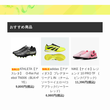
おすすめ商品
adidas【アデ
ATHLETA【ア
NIKE【ナイキ】レジ
ィダス】 プレデター
スレタ】 O-Rei Fut
ェンド 10 PRO TF (
リーグ L IN （チーム
ebol TN006（BLK×F
ピンク/ブラック)
ソーラーイエロー/コ
YE）
11,396円(税込)
アブラック/ソーラー
9,800円(税込)
レッド)
6,980円(税込)