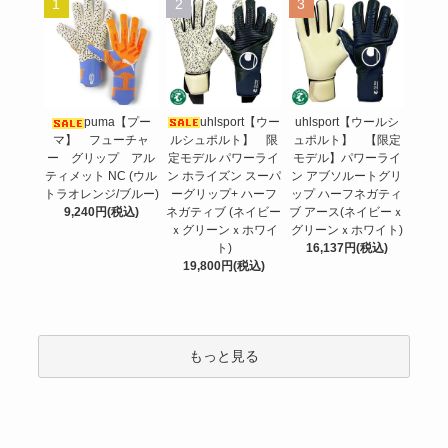
1
2
3
uhlsport【ウー
puma【プー
uhlsport【ウールシ
ルシュポルト】 限
マ】 フューチャ
ュポルト】 【限定
定モデル パワーライ
ー グリップ アル
モデル】パワーライ
ン ホライズン スーパ
ティメット NC (ウル
ン アブソルートグリ
ーグリップ+ ハーフ
トラオレンジ/ブルー)
ップ ハーフネガティ
ネガティブ (ネイビー
9,240円(税込)
ブ アース(ネイビーｘ
ｘグリーンｘホワイ
グリーンｘホワイト)
ト)
16,137円(税込)
19,800円(税込)
もっと見る